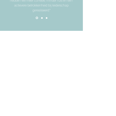
hebben we meer cohesie, minder ruis en een
actievere betrokkenheid bij leiderschap
gerealiseerd."