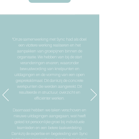
"Onze samenwerking met Sync had als doel
een vlottere werking realiseren en het
aanpakken van groeipijnen binnen de
organisatie. We hebben van bij de start
veranderingen ervaren, waaronder
bewustwording van knelpunten en
uitdagingen en de vorming van een open
gespreksklimaat. Dit dankzij de concrete
werkpunten die werden aangereikt. Dit
resulteerde in structuur, overzicht en
efficiënter werken.
Daarnaast hebben we taken verschoven en
nieuwe uitdagingen aangegaan, wat heeft
geleid tot persoonlijke groei bij individuele
teamleden en een betere taakverdeling.
Dankzij de expertise en begeleiding van Sync