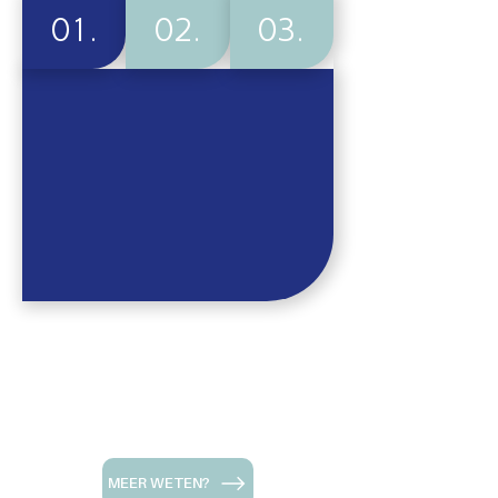
01.
02.
03.
MEER WETEN?