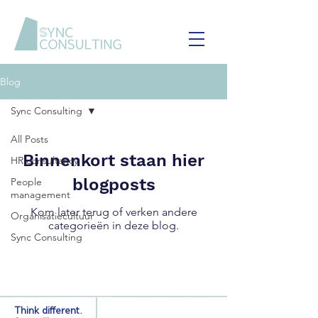
Blog
Sync Consulting
All Posts
Binnenkort staan hier
HR consultancy
blogposts
People
management
Kom later terug of verken andere
Organisatiecultuur
categorieën in deze blog.
Sync Consulting
Think different.