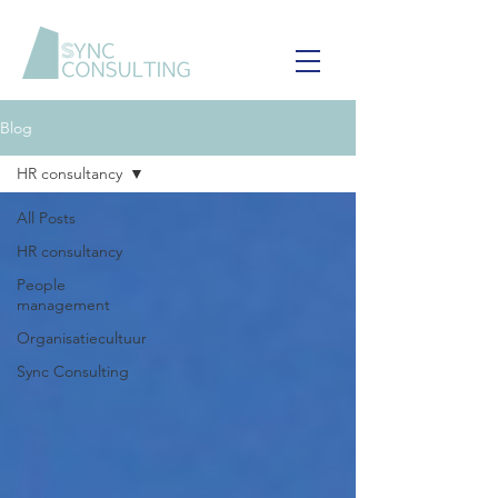
Blog
HR consultancy
All Posts
HR consultancy
People
management
Organisatiecultuur
Sync Consulting