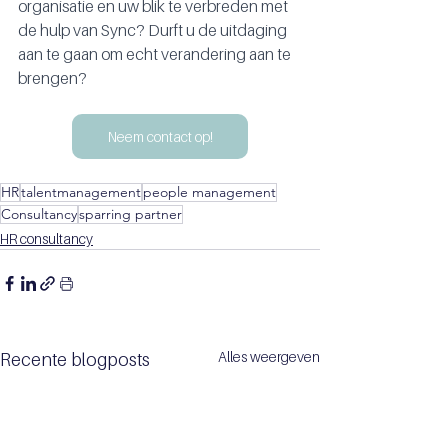
organisatie en uw blik te verbreden met 
de hulp van Sync? Durft u de uitdaging 
aan te gaan om echt verandering aan te 
brengen?
Neem contact op!
HR
talentmanagement
people management
Consultancy
sparring partner
HR consultancy
Alles weergeven
Recente blogposts