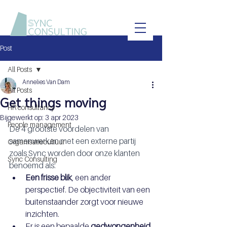
Post
All Posts
Annelies Van Dam
All Posts
Get things moving
HR consultancy
Bijgewerkt op:
3 apr 2023
People management
De 4 grootste voordelen van 
samenwerken met een externe partij 
Organisatiecultuur
zoals Sync worden door onze klanten 
Sync Consulting
benoemd als:
Een frisse blik
, een ander 
perspectief. De objectiviteit van een 
buitenstaander zorgt voor nieuwe 
inzichten.
Er is een bepaalde 
gedwongenheid